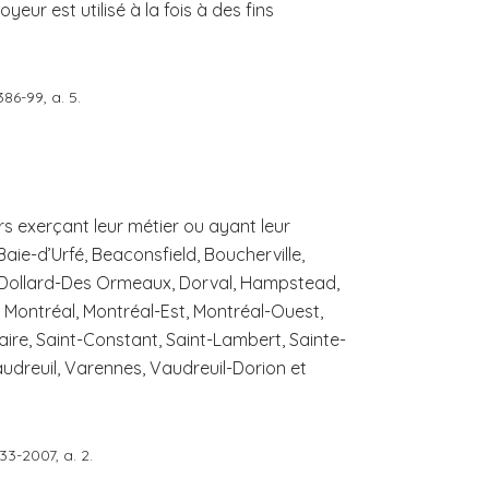
yeur est utilisé à la fois à des fins
1386-99, a. 5.
s exerçant leur métier ou ayant leur
Baie-d’Urfé, Beaconsfield, Boucherville,
 Dollard-Des Ormeaux, Dorval, Hampstead,
uil, Montréal, Montréal-Est, Montréal-Ouest,
aire, Saint-Constant, Saint-Lambert, Sainte-
audreuil, Varennes, Vaudreuil-Dorion et
 33-2007, a. 2.