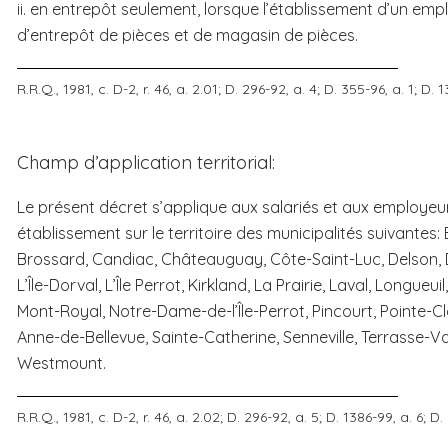
ii. en entrepôt seulement, lorsque l’établissement d’un emplo
d’entrepôt de pièces et de magasin de pièces.
R.R.Q., 1981, c. D-2, r. 46, a. 2.01; D. 296-92, a. 4; D. 355-96, a. 1; D. 
.
Champ d’application territorial:
Le présent décret s’applique aux salariés et aux employeur
établissement sur le territoire des municipalités suivantes: 
Brossard, Candiac, Châteauguay, Côte-Saint-Luc, Delson,
L’Île-Dorval, L’Île Perrot, Kirkland, La Prairie, Laval, Longue
Mont-Royal, Notre-Dame-de-l’Île-Perrot, Pincourt, Pointe-Cl
Anne-de-Bellevue, Sainte-Catherine, Senneville, Terrasse-V
Westmount.
R.R.Q., 1981, c. D-2, r. 46, a. 2.02; D. 296-92, a. 5; D. 1386-99, a. 6; D.