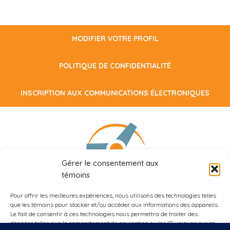
MODIFIER VOTRE PROFIL
POLITIQUE DE CONFIDENTIALITÉ
INSCRIPTION AUX COMMUNICATIONS ÉLECTRONIQUES
Gérer le consentement aux
témoins
Pour offrir les meilleures expériences, nous utilisons des technologies telles
509, rue Bélanger
que les témoins pour stocker et/ou accéder aux informations des appareils.
Montréal, Québec, H2S 1G5
Le fait de consentir à ces technologies nous permettra de traiter des
données telles que le comportement de navigation ou les ID uniques sur ce