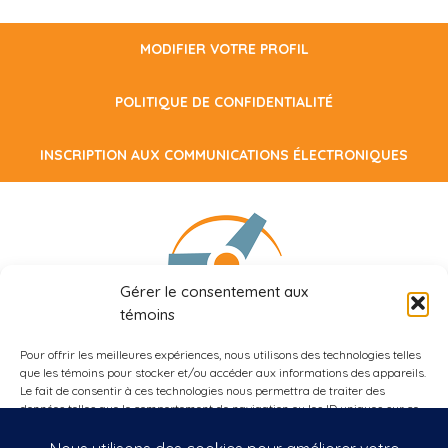
MODIFIER VOTRE PROFIL
POLITIQUE DE CONFIDENTIALITÉ
INSCRIPTION AUX COMMUNICATIONS ÉLECTRONIQUES
Gérer le consentement aux
témoins
Pour offrir les meilleures expériences, nous utilisons des technologies telles
509, rue Bélanger
que les témoins pour stocker et/ou accéder aux informations des appareils.
Montréal, Québec, H2S 1G5
Le fait de consentir à ces technologies nous permettra de traiter des
données telles que le comportement de navigation ou les ID uniques sur ce
site. Le fait de ne pas consentir ou de retirer son consentement peut avoir
un effet négatif sur certaines caractéristiques et fonctions.
514.288.3003