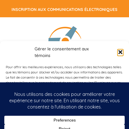
INSCRIPTION AUX COMMUNICATIONS ÉLECTRONIQUES
Gérer le consentement aux
témoins
Pour offrir les meilleures expériences, nous utilisons des technologies telles
509, rue Bélanger
que les témoins pour stocker et/ou accéder aux informations des appareils.
Montréal, Québec, H2S 1G5
Le fait de consentir à ces technologies nous permettra de traiter des
données telles que le comportement de navigation ou les ID uniques sur ce
site. Le fait de ne pas consentir ou de retirer son consentement peut avoir
un effet négatif sur certaines caractéristiques et fonctions.
514.288.3003
Accepter
514.288.2984
Refuser