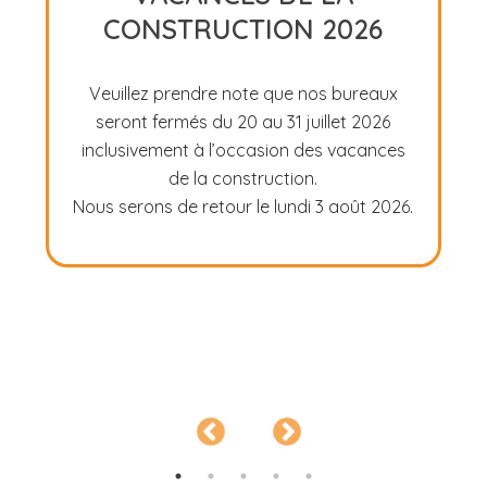
L’INDUSTRIE DES PNEUS
ET DE LA MÉCANIQUE
2026
Le CPA Montréal était présent au Gala
hommage de l’industrie des pneus et de la
mécanique 2026. Une belle soirée pour
souligner l’apport de Lucius et Nathaly
April, Denis Desharnais et Pierre
Desmarchais à l’industrie automobile.