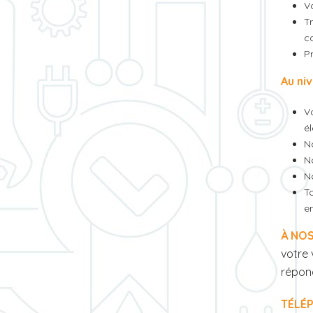
Vo
T
c
Pr
Au niv
V
é
N
No
N
T
e
À NOS
votre 
répond
TÉLÉ