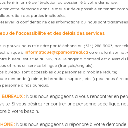
us tenir informé de l’évolution du dossier lié à votre demande;
raiter votre demande dans le meilleur délai possible en tenant compt
ollaboration des parties impliquées;
éserver la confidentialité des informations qui nous sont transmises
eau de l’accessibilité et des délais des services
ous pouvez nous rejoindre par téléphone au (514) 288-3003, par télé
lectronique à
informatique@cpamontreal.ca
ou en allant sur not
otre bureau est situé au 509, rue Bélanger à Montréal est ouvert du
us offrons un service bilingue (français/anglais);
os bureaux sont accessibles aux personnes à mobilité réduite;
oute demande (plainte, information, support, etc…) peut nous être ad
n personne à nos bureaux.
 BUREAUX :
Nous nous engageons à vous rencontrer en per
visite. Si vous désirez rencontrer une personne spécifique, no
re à votre besoin.
PHONE :
Nous nous engageons à répondre à votre demande 