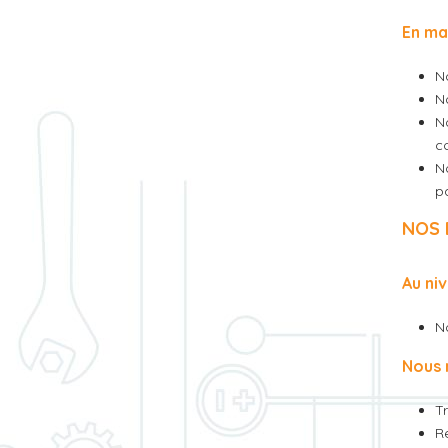
En ma
N
N
No
c
N
pa
NOS
Au ni
N
Nous 
T
Re