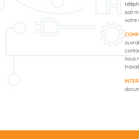
téléph
son m
votre 
COMM
ouvrab
contac
nous n
travail
INTER
docum