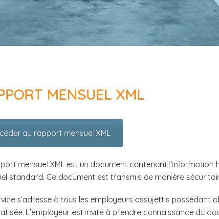
PPORT MENSUEL XML
céder au rapport mensuel XML
port mensuel XML est un document contenant l’information h
l standard. Ce document est transmis de manière sécuritaire 
vice s’adresse à tous les employeurs assujettis possédant o
atisée. L’employeur est invité à prendre connaissance du d