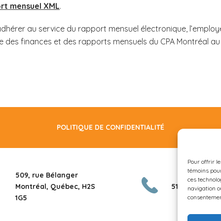
rt mensuel XML
.
adhérer au service du rapport mensuel électronique, l’emplo
ce des finances et des rapports mensuels du CPA Montréal a
POLITIQUE DE CONFIDENTIALITÉ
Pour offrir l
témoins pour
509, rue Bélanger
ces technolo
Montréal, Québec, H2S
514.288.3003
navigation ou
consentement
1G5