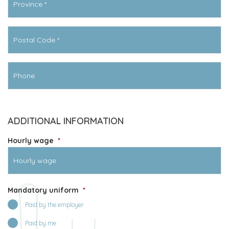
Code
postal
*
Téléphone
ADDITIONAL INFORMATION
Hourly wage
*
Mandatory uniform
*
Paid by the employer
Paid by me