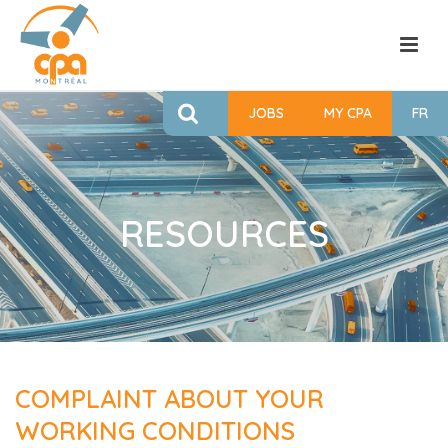
JOBS
MY CPA
FR
RESOURCES
COMPLAINT ABOUT YOUR
WORKING CONDITIONS