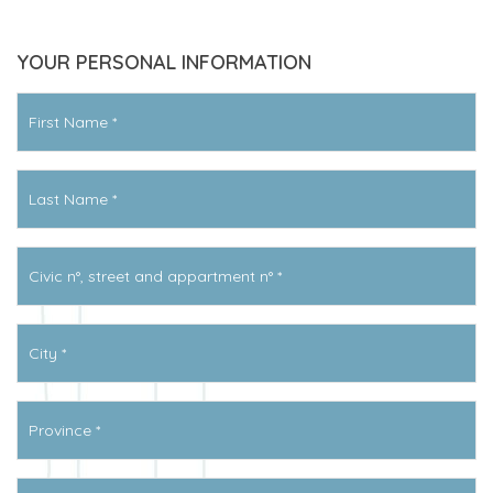
YOUR PERSONAL INFORMATION
Prénom
*
Nom
*
N°
civique,
rue
et
Ville
*
n°
d’appartement
*
Province
*
Code