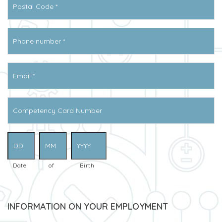
postal
*
Téléphone
*
Courriel
*
N°
de
carte
de
Date
compétence
de
naissance
*
Date
of
Birth
INFORMATION ON YOUR EMPLOYMENT