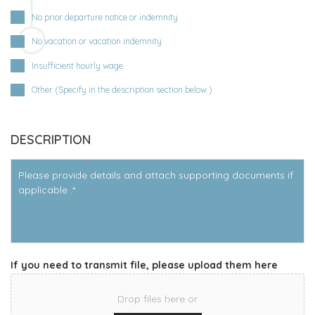
No prior departure notice or indemnity
No vacation or vacation indemnity
Insufficient hourly wage
Other (Specify in the description section below.)
DESCRIPTION
Veuillez
détailler
et
joindre
les
pièces
justificatives
s'il
If you need to transmit file, please upload them here
y
a
lieu
*
Drop files here or