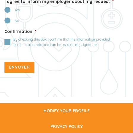
I agree to inform my employer about my request
*
Yes
No
Confirmation
*
By checking this box, I confirm that the information provided
herein is accurate and can be used as my signature.
MODIFY YOUR PROFILE
PRIVACY POLICY