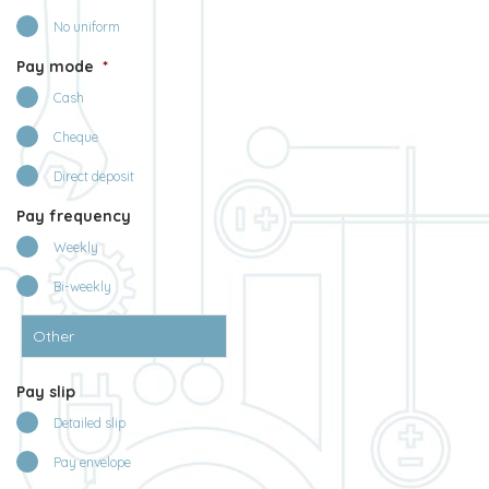
No uniform
Pay mode
*
Cash
Cheque
Direct deposit
Pay frequency
Weekly
Bi-weekly
Pay slip
Detailed slip
Pay envelope