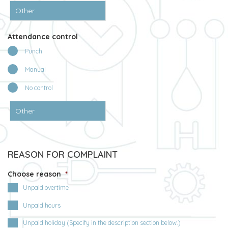
Attendance control
Punch
Manual
No control
REASON FOR COMPLAINT
Choose reason
*
Unpaid overtime
Unpaid hours
Unpaid holiday (Specify in the description section below.)