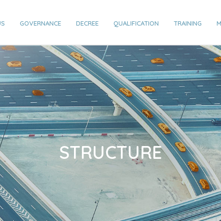
US
GOVERNANCE
DECREE
QUALIFICATION
TRAINING
M
STRUCTURE