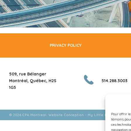
PRIVACY POLICY
509, rue Bélanger
Montréal, Québec, H2S
514.288.3003
1G5
Pour offrir l
© 2026 CPA Montreal. Website Conception -
My Little Big Web
.
témoins pour
ces technolo
navigation ou